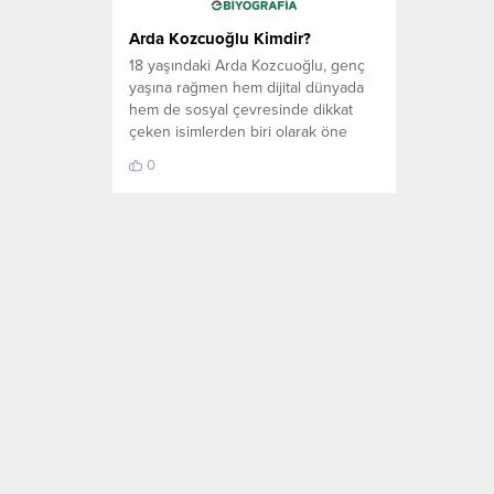
Arda Kozcuoğlu Kimdir?
18 yaşındaki Arda Kozcuoğlu, genç
yaşına rağmen hem dijital dünyada
hem de sosyal çevresinde dikkat
çeken isimlerden biri olarak öne
çıkıyor. Uzun yıllar İstanbul’da
0
yaşadıktan sonra Antalya’ya
yerleşen Kozcuoğlu, özellikle yazılım
alanındaki çalışmalarıyla adından söz
ettiriyor. Teknoloji ve yazılım
dünyasına olan ilgisiyle bilinen Arda
Kozcuoğlu’nun, sanal alemde güçlü
bir çevreye...