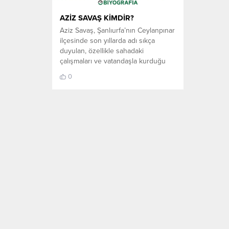
AZİZ SAVAŞ KİMDİR?
Aziz Savaş, Şanlıurfa’nın Ceylanpınar
ilçesinde son yıllarda adı sıkça
duyulan, özellikle sahadaki
çalışmaları ve vatandaşla kurduğu
yakın temasla bilinen bir isimdir. Onu
0
tanıyanların anlattığı ortak nokta ise
yalnızca bir görev ya da sorumluluk
değil, aynı zamanda güçlü bir
memleket bağlılığıyla hareket
ettiğidir. Ceylanpınar’da uzun süredir
biriken sorunların, eksiklerin ve
vatandaşların...