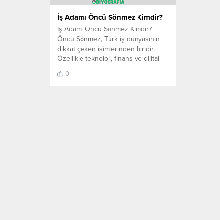
İş Adamı Öncü Sönmez Kimdir?
İş Adamı Öncü Sönmez Kimdir?
Öncü Sönmez, Türk iş dünyasının
dikkat çeken isimlerinden biridir.
Özellikle teknoloji, finans ve dijital
dönüşüm alanındaki çalışmalarıyla
0
tanınır. Genç yaşta elde ettiği
başarılar, onun vizyoner kişiliğini
ortaya koyar. Erken Yaşamı
İstanbul’da doğdu. Eğitimini yine
İstanbul’da tamamladı. Genç
yaşlardan itibaren teknolojiye ilgi
duydu. Üniversite yıllarında ilk...