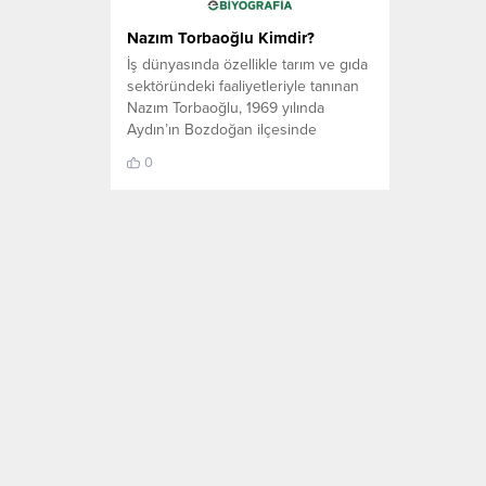
Nazım Torbaoğlu Kimdir?
İş dünyasında özellikle tarım ve gıda
sektöründeki faaliyetleriyle tanınan
Nazım Torbaoğlu, 1969 yılında
Aydın’ın Bozdoğan ilçesinde
doğmuştur. Aslen İzmirli olan
0
Torbaoğlu, eğitim hayatını İzmir’de
tamamlamış; ilköğretim, ortaokul ve
lise öğreniminin ardından Ege
Üniversitesi Gıda Mühendisliği
Fakültesi’ne başlamış ancak son
sınıfta eğitimine ara vermiştir. İş
hayatına 1997 yılında kurduğu Hasat
BNO...