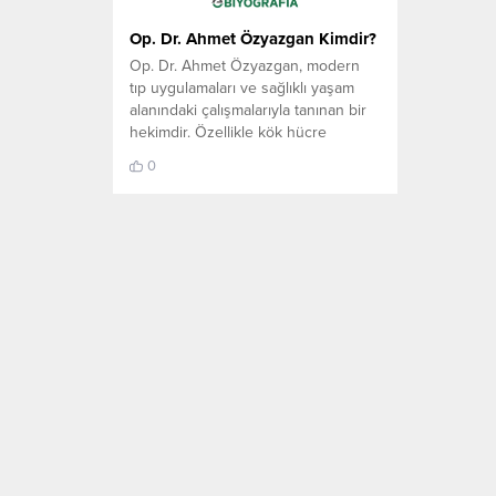
Op. Dr. Ahmet Özyazgan Kimdir?
Op. Dr. Ahmet Özyazgan, modern
tıp uygulamaları ve sağlıklı yaşam
alanındaki çalışmalarıyla tanınan bir
hekimdir. Özellikle kök hücre
tedavileri başta olmak üzere
0
rejeneratif tıp alanındaki bilimsel
yaklaşımlarıyla dikkat çekmektedir.
Tıp eğitimini tamamladıktan sonra
uzmanlık alanında çalışmalarını
sürdüren Op. Dr. Ahmet Özyazgan,
mesleki kariyeri boyunca hasta
odaklı yaklaşımı ve bilimsel verileri...