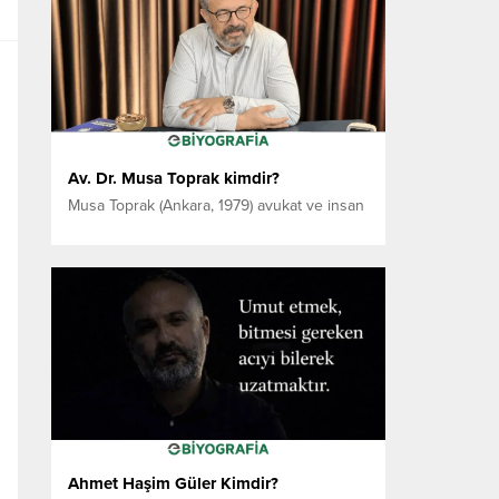
öğretmenlik alanında başlayan Kütük, ikinci
lisansını hemşirelik alanında tamamlamış ve
hemşirelik bitirme tezinde “Wellness ve
Sağlıklı Yaşam Kültürü” konusunu ele alarak
insan sağlığı...
Av. Dr. Musa Toprak kimdir?
Musa Toprak (Ankara, 1979) avukat ve insan
hakları uzmanıdır. Hâlen serbest avukat
olarak çalışmakta ve Terra Legale
Danışmanlık A.Ş.’nin Yönetim Kurulu
Başkanı olarak görev yapmaktadır. Ankara
Üniversitesi Hukuk Fakültesi mezunu olan
Toprak, Hacettepe Üniversitesi’nde İnsan
Hakları alanında yüksek lisans ve doktora
eğitimlerini tamamlamıştır. 2003 yılından bu
yana Ankara Barosu üyesidir....
Ahmet Haşim Güler Kimdir?