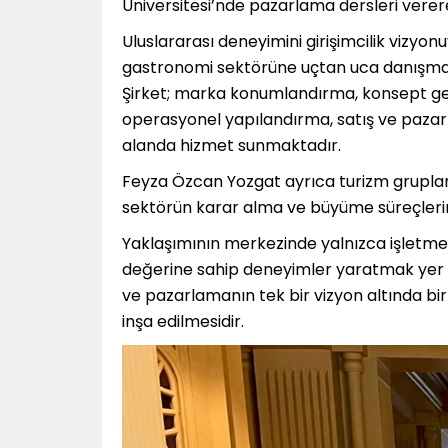
Üniversitesi’nde pazarlama dersleri vere
Uluslararası deneyimini girişimcilik vizyonu
gastronomi sektörüne uçtan uca danışman
Şirket; marka konumlandırma, konsept geliş
operasyonel yapılandırma, satış ve pazarla
alanda hizmet sunmaktadır.
Feyza Özcan Yozgat ayrıca turizm grupları
sektörün karar alma ve büyüme süreçleri
Yaklaşımının merkezinde yalnızca işletme b
değerine sahip deneyimler yaratmak yer a
ve pazarlamanın tek bir vizyon altında bi
inşa edilmesidir.