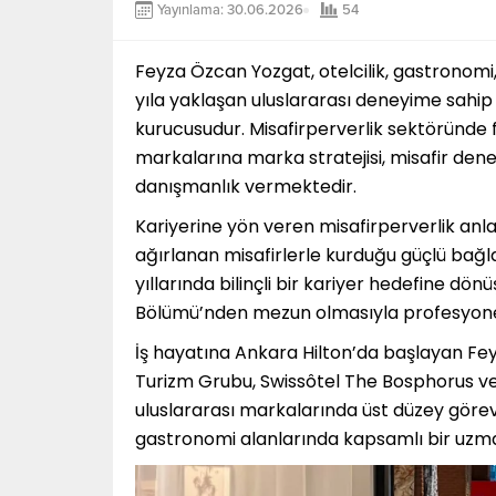
Yayınlama: 30.06.2026
54
Feyza Özcan Yozgat, otelcilik, gastronomi,
yıla yaklaşan uluslararası deneyime sahip b
kurucusudur. Misafirperverlik sektöründe 
markalarına marka stratejisi, misafir de
danışmanlık vermektedir.
Kariyerine yön veren misafirperverlik anlay
ağırlanan misafirlerle kurduğu güçlü bağla
yıllarında bilinçli bir kariyer hedefine dön
Bölümü’nden mezun olmasıyla profesyonel
İş hayatına Ankara Hilton’da başlayan Fe
Turizm Grubu, Swissôtel The Bosphorus ve 
uluslararası markalarında üst düzey görev
gastronomi alanlarında kapsamlı bir uzmanl