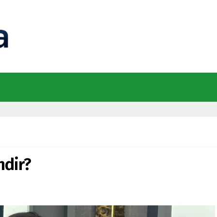
mdir?