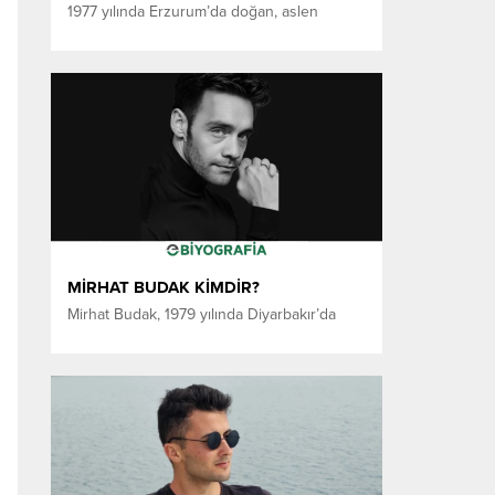
1977 yılında Erzurum’da doğan, aslen
Bingöllü olan yazar Ahmet Haşim Güler,
uzun yıllar Anadolu’nun farklı şehirlerinde
görev yapmış bir isimdir. Görev süresi
boyunca insanı, taşrayı, doğayı ve yalnızlığı
yakından gözlemleme fırsatı bulan Güler, bu
birikimini edebi eserlerine yansıtarak
çağdaş Türk edebiyatında dikkat çeken
yazarlar arasında yer almıştır. Mühendislik
geçmişine sahip...
MİRHAT BUDAK KİMDİR?
Mirhat Budak, 1979 yılında Diyarbakır’da
dünyaya gelmiş bir edebiyat tutkunu,
kelimeleri duyguyla harmanlayan bir
yazardır. İlk, orta ve lise öğrenimini yine
doğduğu şehir olan Diyarbakır’da
tamamlayan Budak, genç yaşlarda şiire ve
yazıya yönelerek dilin gücünü erken
keşfeden isimlerdendir. Öğrenim hayatı
boyunca duygu merkezli anlatıların içine