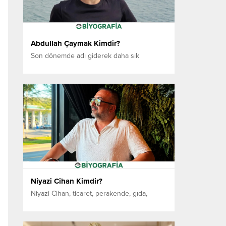
yerleşen Budak, ilerleyen yıllarda bu...
Abdullah Çaymak Kimdir?
Son dönemde adı giderek daha sık
anılmaya başlayan Abdullah Çaymak, yazı
ve müzik alanında ürettiği içeriklerle dikkat
çeken genç isimler arasında yer alıyor.
Gösterişli çıkışlardan uzak duruşu,
duygusal derinliği ve sade anlatımıyla
magazin dünyasında “sessiz ama etkili”
olarak tanımlanıyor. 14 Ekim 2001 tarihinde
Van’da dünyaya gelen Abdullah Çaymak,
genç yaşına...
Niyazi Cihan Kimdir?
Niyazi Cihan, ticaret, perakende, gıda,
içecek, gastronomi ve eğlence
sektörlerinde gerçekleştirdiği yatırımlarla
Sakarya iş dünyasında öne çıkan