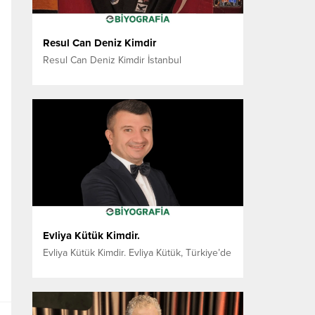
Resul Can Deniz Kimdir
Resul Can Deniz Kimdir İstanbul
bahçelievler de dünyaya gelen 25
yaşındaki sporcu Türkiye Kempo
Federasyonu’nun en iyi sporcuları arasında
yer almakta. Uzun yıllardır Milli takımlar
kaptanı Berk Erol ve Akın Can Bingöl
birlikte antrenmanlarını sürdüren ve tüm
başarılarını birlikte paylaşan Resul Can
Deniz 13 yıldır dövüş sporlarıyla uğraşıyor.
Kazandığı hem...
Evliya Kütük Kimdir.
Evliya Kütük Kimdir. Evliya Kütük, Türkiye’de
Bilişsel Temelli Eğitim Modelinin
öncülerinden biri olan, çok disiplinli eğitim
geçmişi ve yenilikçi yaklaşımıyla tanınan bir
eğitimci ve danışmandır. Eğitim hayatına