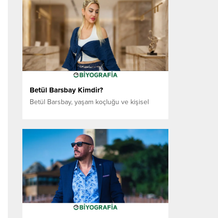
girişimciler arasında yer almaktadır. Farklı
sektörlerde kurduğu işletmeler ve
geliştirdiği markalarla uzun yıllardır ticari
faaliyetlerini sürdüren Cihan, aynı zamanda
yatırımcı kimliğiyle de dikkat çekmektedir.
Niyazi Cihan Kimdir? Niyazi Cihan, 28
Haziran 1977 tarihinde...
Betül Barsbay Kimdir?
Betül Barsbay, yaşam koçluğu ve kişisel
gelişim alanında çalışmalar yürüten bir
danışman ve eğitimci olarak tanınmaktadır.
İnsanların kendi potansiyellerini
keşfetmelerine, özgüven kazanmalarına ve
yaşam hedeflerini netleştirmelerine yönelik
bireysel çalışmalar gerçekleştirmektedir.
Eğitim ve insan gelişimi alanındaki geçmiş
tecrübelerini yaşam koçluğu çalışmalarına
aktaran Barsbay, uzun yıllardır farklı yaş
gruplarından bireylerle birebir danışmanlık...