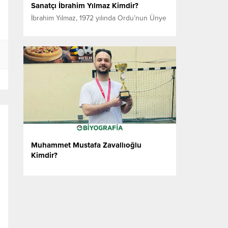
Sanatçı İbrahim Yılmaz Kimdir?
İbrahim Yılmaz, 1972 yılında Ordu’nun Ünye
ilçesinde dünyaya gelmiş bir söz yazarı,
besteci ve müzisyendir. Müzik hayatına
çocuk yaşlarda başlayan Yılmaz, içindeki
duyguları ve hayal gücünü notalara
dönüştürerek kendine özgü bir müzik dili
oluşturmuştur. 1990’lı yıllardan itibaren
profesyonel müzik hayatına adım atan
sanatçı, bugüne kadar söz ve müziği
kendisine ait...
Muhammet Mustafa Zavallıoğlu
Kimdir?
Muhammet Mustafa Zavallıoğlu, 2002
yılında Adana’nın Seyhan ilçesinde doğmuş
genç bir hukukçu, akademik yazar ve
girişimcidir. Eğitim hayatına Adana’da
başlayan Zavallıoğlu, Anadolu Lisesi’nden
mezun olduktan sonra Pamukkale