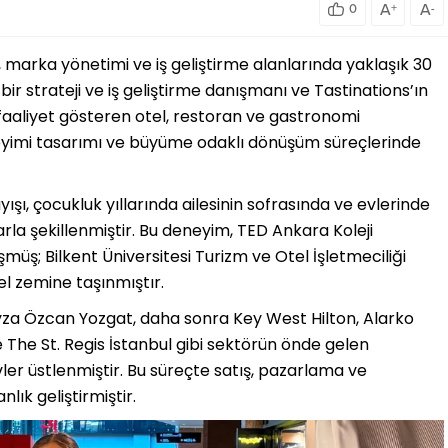
A
A
0
+
-
 marka yönetimi ve iş geliştirme alanlarında yaklaşık 30
ir strateji ve iş geliştirme danışmanı ve Tastinations’ın
faaliyet gösteren otel, restoran ve gastronomi
neyimi tasarımı ve büyüme odaklı dönüşüm süreçlerinde
ışı, çocukluk yıllarında ailesinin sofrasında ve evlerinde
rla şekillenmiştir. Bu deneyim, TED Ankara Koleji
üşmüş; Bilkent Üniversitesi Turizm ve Otel İşletmeciliği
 zemine taşınmıştır.
yza Özcan Yozgat, daha sonra Key West Hilton, Alarko
The St. Regis İstanbul gibi sektörün önde gelen
ler üstlenmiştir. Bu süreçte satış, pazarlama ve
ık geliştirmiştir.