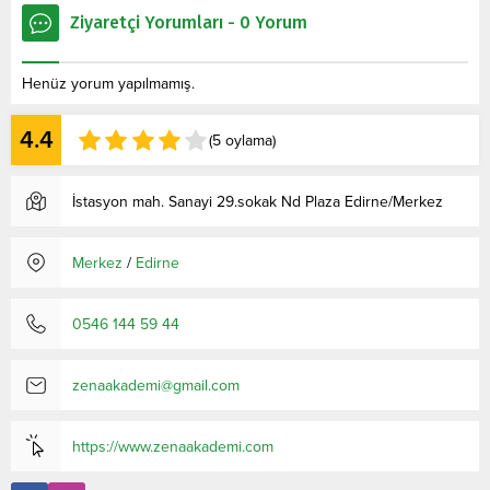
Ziyaretçi Yorumları - 0 Yorum
Henüz yorum yapılmamış.
4.4
(5 oylama)
İstasyon mah. Sanayi 29.sokak Nd Plaza Edirne/Merkez
Merkez
/
Edirne
0546 144 59 44
zenaakademi@gmail.com
https://www.zenaakademi.com