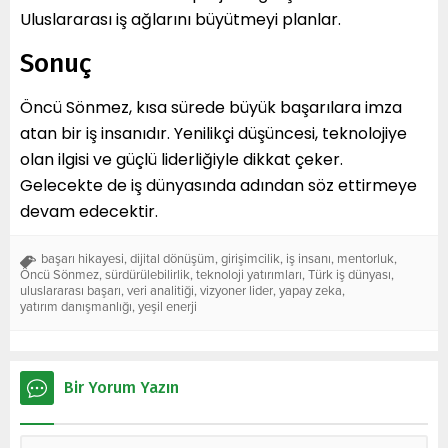
Uluslararası iş ağlarını büyütmeyi planlar.
Sonuç
Öncü Sönmez, kısa sürede büyük başarılara imza
atan bir iş insanıdır. Yenilikçi düşüncesi, teknolojiye
olan ilgisi ve güçlü liderliğiyle dikkat çeker.
Gelecekte de iş dünyasında adından söz ettirmeye
devam edecektir.
başarı hikayesi
,
dijital dönüşüm
,
girişimcilik
,
iş insanı
,
mentorluk
,
Öncü Sönmez
,
sürdürülebilirlik
,
teknoloji yatırımları
,
Türk iş dünyası
,
uluslararası başarı
,
veri analitiği
,
vizyoner lider
,
yapay zeka
,
yatırım danışmanlığı
,
yeşil enerji
Bir Yorum Yazın