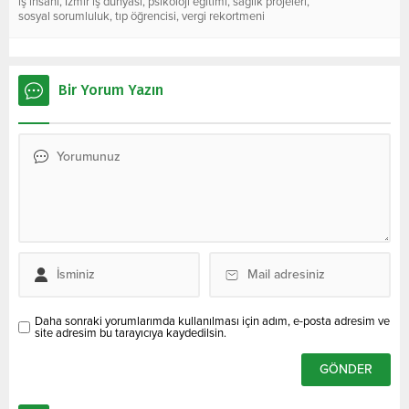
iş insanı
,
İzmir iş dünyası
,
psikoloji eğitimi
,
sağlık projeleri
,
sosyal sorumluluk
,
tıp öğrencisi
,
vergi rekortmeni
Bir Yorum Yazın
Daha sonraki yorumlarımda kullanılması için adım, e-posta adresim ve
site adresim bu tarayıcıya kaydedilsin.