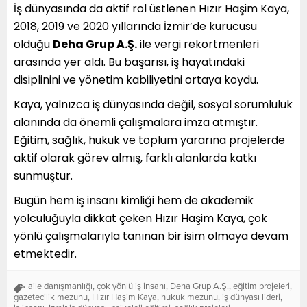
İş dünyasında da aktif rol üstlenen Hızır Haşim Kaya,
2018, 2019 ve 2020 yıllarında İzmir’de kurucusu
olduğu
Deha Grup A.Ş.
ile vergi rekortmenleri
arasında yer aldı. Bu başarısı, iş hayatındaki
disiplinini ve yönetim kabiliyetini ortaya koydu.
Kaya, yalnızca iş dünyasında değil, sosyal sorumluluk
alanında da önemli çalışmalara imza atmıştır.
Eğitim, sağlık, hukuk ve toplum yararına projelerde
aktif olarak görev almış, farklı alanlarda katkı
sunmuştur.
Bugün hem iş insanı kimliği hem de akademik
yolculuğuyla dikkat çeken Hızır Haşim Kaya, çok
yönlü çalışmalarıyla tanınan bir isim olmaya devam
etmektedir.
aile danışmanlığı
,
çok yönlü iş insanı
,
Deha Grup A.Ş.
,
eğitim projeleri
,
gazetecilik mezunu
,
Hızır Haşim Kaya
,
hukuk mezunu
,
iş dünyası lideri
,