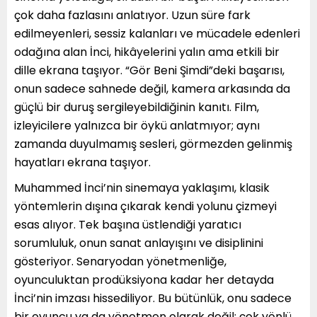
çok daha fazlasını anlatıyor. Uzun süre fark
edilmeyenleri, sessiz kalanları ve mücadele edenleri
odağına alan İnci, hikâyelerini yalın ama etkili bir
dille ekrana taşıyor. “Gör Beni Şimdi”deki başarısı,
onun sadece sahnede değil, kamera arkasında da
güçlü bir duruş sergileyebildiğinin kanıtı. Film,
izleyicilere yalnızca bir öykü anlatmıyor; aynı
zamanda duyulmamış sesleri, görmezden gelinmiş
hayatları ekrana taşıyor.
Muhammed İnci’nin sinemaya yaklaşımı, klasik
yöntemlerin dışına çıkarak kendi yolunu çizmeyi
esas alıyor. Tek başına üstlendiği yaratıcı
sorumluluk, onun sanat anlayışını ve disiplinini
gösteriyor. Senaryodan yönetmenliğe,
oyunculuktan prodüksiyona kadar her detayda
İnci’nin imzası hissediliyor. Bu bütünlük, onu sadece
bir oyuncu ya da yönetmen olarak değil; çok yönlü