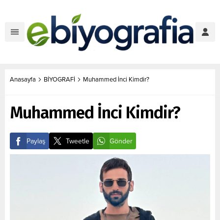
Anasayfa
BİYOGRAFİ
Muhammed İnci Kimdir?
Muhammed İnci Kimdir?
Paylaş
Tweetle
Gönder