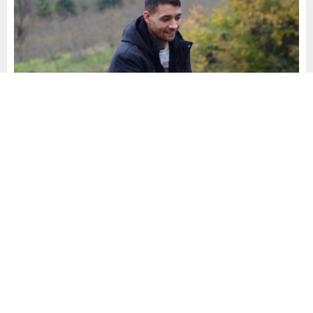
Yayınlama: 07.01.2026
168
A
A
2
+
-
Zülfikar Bilgiç, sanayi tecrübesiyle siyaseti bir araya
getiren genç ve aktif bir siyasetçidir. 1 Eylül 1996
tarihinde Balıkesir’de doğan Bilgiç, uzun yıllardır
Manisa’da yaşamını sürdürmektedir.
Genç yaşta ailesinden ayrı bir hayat kuran ve