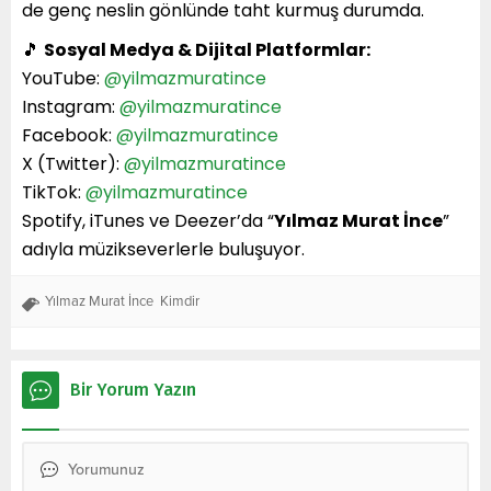
de genç neslin gönlünde taht kurmuş durumda.
🎵
Sosyal Medya & Dijital Platformlar:
YouTube:
@yilmazmuratince
Instagram:
@yilmazmuratince
Facebook:
@yilmazmuratince
X (Twitter):
@yilmazmuratince
TikTok:
@yilmazmuratince
Spotify, iTunes ve Deezer’da “
Yılmaz Murat İnce
”
adıyla müzikseverlerle buluşuyor.
Yılmaz Murat İnce Kimdir
Bir Yorum Yazın