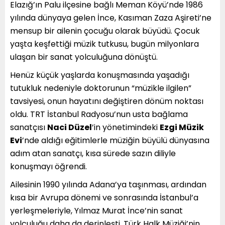
Elazığ’ın Palu ilçesine bağlı Meman Köyü’nde 1986
yılında dünyaya gelen İnce, Kasıman Zaza Aşireti’ne
mensup bir ailenin çocuğu olarak büyüdü. Çocuk
yaşta keşfettiği müzik tutkusu, bugün milyonlara
ulaşan bir sanat yolculuğuna dönüştü.
Henüz küçük yaşlarda konuşmasında yaşadığı
tutukluk nedeniyle doktorunun “müzikle ilgilen”
tavsiyesi, onun hayatını değiştiren dönüm noktası
oldu. TRT İstanbul Radyosu’nun usta bağlama
sanatçısı
Naci Düzel
’in yönetimindeki
Ezgi Müzik
Evi
’nde aldığı eğitimlerle müziğin büyülü dünyasına
adım atan sanatçı, kısa sürede sazın diliyle
konuşmayı öğrendi.
Ailesinin 1990 yılında Adana’ya taşınması, ardından
kısa bir Avrupa dönemi ve sonrasında İstanbul’a
yerleşmeleriyle, Yılmaz Murat İnce’nin sanat
yolculuğu daha da derinleşti. Türk Halk Müziği’nin