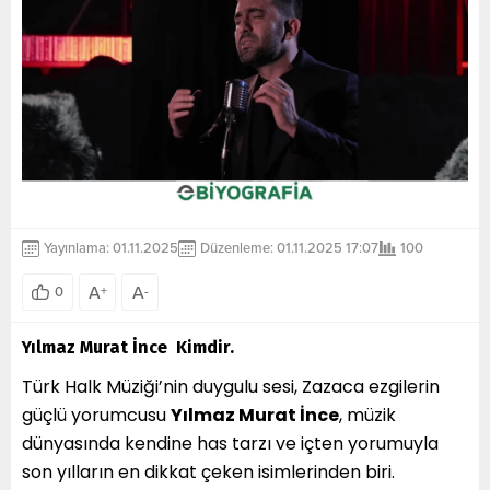
Yayınlama: 01.11.2025
Düzenleme: 01.11.2025 17:07
100
A
A
0
+
-
Yılmaz Murat İnce Kimdir.
Türk Halk Müziği’nin duygulu sesi, Zazaca ezgilerin
güçlü yorumcusu
Yılmaz Murat İnce
, müzik
dünyasında kendine has tarzı ve içten yorumuyla
son yılların en dikkat çeken isimlerinden biri.