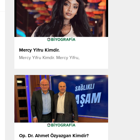
çalışmalarıyla dikkat çeken Keklik, aynı
zamanda akademik eğitimini de oyunculuk
kariyeriyle birlikte sürdürerek halkla ilişkiler
ve reklamcılık alanında lisans eğitimini
tamamlamıştır....
Mercy Yifru Kimdir.
Mercy Yifru Kimdir. Mercy Yifru,
Etiyopya’nın başkenti Addis Ababa’dan
gelerek Türkiye’de yükseköğrenim görmüş,
müzik dünyasına taze ve güçlü bir giriş
yapan yetenekli bir sanatçıdır. Gazi
Üniversitesi Uluslararası İlişkiler
bölümünden mezun olması, onun sanatsal
vizyonuna uluslararası bir boyut katmıştır.
Sanatsal Kimlik: Yifru’nun müziği, Etiyopya
ritimlerinin sıcaklığını modern müzik
elementleriyle harmanlayarak dinleyicilere...
Op. Dr. Ahmet Özyazgan Kimdir?