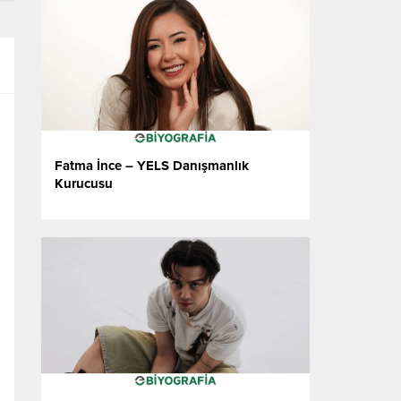
eğitimci ve danışmandır. Eğitim hayatına
öğretmenlik alanında başlayan Kütük, ikinci
lisansını hemşirelik alanında tamamlamış ve
hemşirelik bitirme tezinde “Wellness ve
Sağlıklı Yaşam Kültürü” konusunu ele alarak
insan sağlığı...
Fatma İnce – YELS Danışmanlık
Kurucusu
Fatma İnce – YELS Danışmanlık Kurucusu
Fatma İnce, uluslararası eğitim alanında
Türkiye’nin önde gelen isimlerinden biridir.
Eğitim danışmanlığı sektöründe 10 yılı aşkın
deneyime sahip olan İnce, Türkiye merkezli
YELS Danışmanlık’ı kurarak öğrencilere
uluslararası eğitim fırsatları sunmayı
amaçlamıştır. Kurduğu danışmanlık firması,
yalnızca öğrencilerin yurtdışında eğitim
almalarını sağlamakla kalmamış; aynı
zamanda Türkiye’nin...