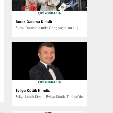
Burak Darama Kimdir
Burak Darama Kimdir Genç yaşta kurduğu
girişimlerle Türkiye’nin teknoloji
ekosistemine damga vuran Burak Darama,
bugün Darama Grup çatısı altında
uluslararası ölçekte dijital çözümler üretiyor.
Erken Dönem ve Eğitim Hayatı 15 Mart 2001
tarihinde İstanbul’un Bahçelievler ilçesinde
doğan Burak Darama, aslen Giresun’un
Alucra ilçesindendir. Dijital dünyaya olan
ilgisini erken yaşlarda keşfeden...
Evliya Kütük Kimdir.
Evliya Kütük Kimdir. Evliya Kütük, Türkiye’de
Bilişsel Temelli Eğitim Modelinin
öncülerinden biri olan, çok disiplinli eğitim
geçmişi ve yenilikçi yaklaşımıyla tanınan bir