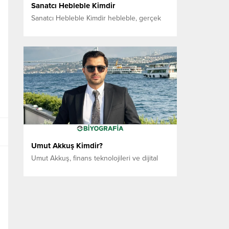
Sanatcı Hebleble Kimdir
Sanatcı Hebleble Kimdir hebleble, gerçek
kimliği kamuoyunca bilinmeyen, 20’li
yaşlarında genç bir Türk müzisyen ve söz
yazarıdır. Türk alternatif müzik sahnesine
adım attığı ilk günden bu yana, anonim
kimliği ve derin duygusal anlatımıyla
dikkatleri üzerine çekmiştir. Sanatçının
müziği, klasik pop anlayışının dışında;
varoluş sancısı, içsel çelişkiler ve gençliğin
sessiz isyanı...
Umut Akkuş Kimdir?
Umut Akkuş, finans teknolojileri ve dijital
hizmetler alanında yaptığı yatırımlarla dikkat
çeken genç girişimciler arasında yer alıyor.
İş dünyasına erken yaşta adım atan Akkuş,
özellikle online biletleme ve fintech
sektörlerinde geliştirdiği projelerle
tanınıyor. Biletgezegeni.com ile Online