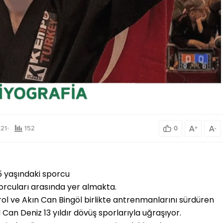
A
A
:21
152
0
+
-
5 yaşındaki sporcu
rcuları arasında yer almakta.
Erol ve Akın Can Bingöl birlikte antrenmanlarını sürdüren
 Can Deniz 13 yıldır dövüş sporlarıyla uğraşıyor.