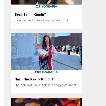
Beşir Şahin Kimdir?
Beşir Şahin Kimdir? Beşir Şahin, İzmir
merkezli çalışan, markaların dijital dünyada
daha görünür, daha güçlü ve daha kazançlı
olmasını hedefleyen profesyonel bir yazılım
geliştiricidir. Kurumsal web siteleri, e-ticaret
altyapıları, web uygulamaları ve mobil
uygulamalar geliştirerek işletmelere uçtan
uca dijital çözümler sunar. Beşir Şahin’in
temel yaklaşımı; yalnızca bir web sitesi
teslim...
Nazlı Nur Keklik Kimdir?
Oyuncu Nazlı Nur Keklik, genç yaşta sanat
dünyasında adını duyuran, oyunculuğun
yanı sıra iletişim, müzik ve dans alanlarına
olan ilgisiyle de öne çıkan çok yönlü bir
sanatçıdır. Ekran projelerindeki