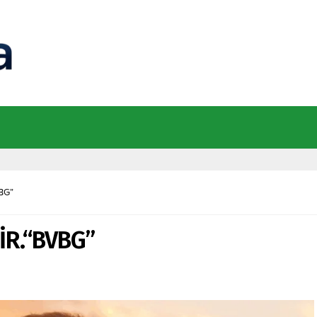
BG”
İR.“BVBG”