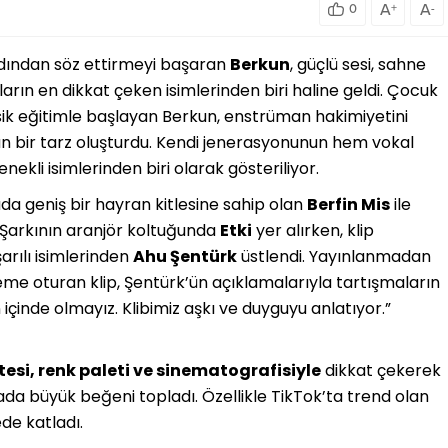
A
A
0
+
-
ından söz ettirmeyi başaran
Berkun
, güçlü sesi, sahne
mların en dikkat çeken isimlerinden biri haline geldi. Çocuk
sik eğitimle başlayan Berkun, enstrüman hakimiyetini
n bir tarz oluşturdu. Kendi jenerasyonunun hem vokal
kli isimlerinden biri olarak gösteriliyor.
da geniş bir hayran kitlesine sahip olan
Berfin Mis
ile
. Şarkının aranjör koltuğunda
Etki
yer alırken, klip
arılı isimlerinden
Ahu Şentürk
üstlendi. Yayınlanmadan
eme oturan klip, Şentürk’ün açıklamalarıyla tartışmaların
n içinde olmayız. Klibimiz aşkı ve duyguyu anlatıyor.”
esi, renk paleti ve sinematografisiyle
dikkat çekerek
 büyük beğeni topladı. Özellikle TikTok’ta trend olan
ede katladı.