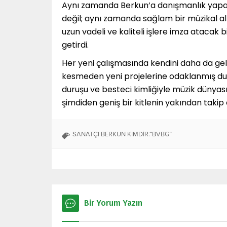
Aynı zamanda Berkun’a danışmanlık yapan
değil; aynı zamanda sağlam bir müzikal a
uzun vadeli ve kaliteli işlere imza atacak b
getirdi.
Her yeni çalışmasında kendini daha da geli
kesmeden yeni projelerine odaklanmış du
duruşu ve besteci kimliğiyle müzik dünyas
şimdiden geniş bir kitlenin yakından takip e
SANATÇI BERKUN KİMDİR.“BVBG”
Bir Yorum Yazın