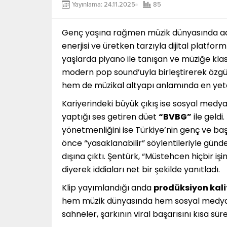
Yayınlama: 24.11.2025
85
Genç yaşına rağmen müzik dünyasında ad
enerjisi ve üretken tarzıyla dijital platfor
yaşlarda piyano ile tanışan ve müziğe kla
modern pop sound’uyla birleştirerek özgü
hem de müzikal altyapı anlamında en yetene
Kariyerindeki büyük çıkış ise sosyal medya
yaptığı ses getiren düet
“BVBG”
ile geldi
yönetmenliğini ise Türkiye’nin genç ve baş
önce “yasaklanabilir” söylentileriyle günd
dışına çıktı. Şentürk, “Müstehcen hiçbir işi
diyerek iddiaları net bir şekilde yanıtladı.
Klip yayımlandığı anda
prodüksiyon kalit
hem müzik dünyasında hem sosyal medyada
sahneler, şarkının viral başarısını kısa sür