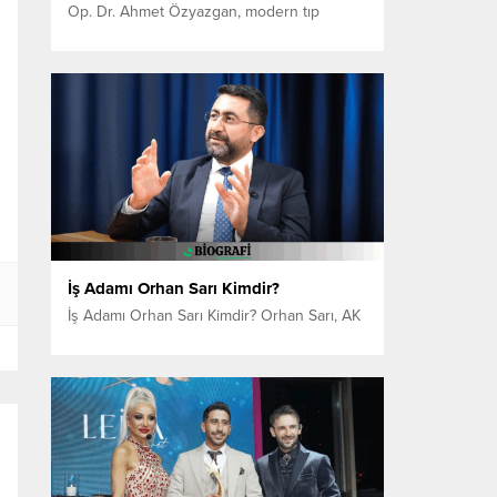
Op. Dr. Ahmet Özyazgan, modern tıp
uygulamaları ve sağlıklı yaşam alanındaki
çalışmalarıyla tanınan bir hekimdir. Özellikle
kök hücre tedavileri başta olmak üzere
rejeneratif tıp alanındaki bilimsel
yaklaşımlarıyla dikkat çekmektedir. Tıp
eğitimini tamamladıktan sonra uzmanlık
alanında çalışmalarını sürdüren Op. Dr.
Ahmet Özyazgan, mesleki kariyeri boyunca
hasta odaklı yaklaşımı ve bilimsel verileri...
İş Adamı Orhan Sarı Kimdir?
İş Adamı Orhan Sarı Kimdir? Orhan Sarı, AK
Parti’nin ilk yıllarından itibaren parti içinde
kilit roller üstlenen, deneyimli bir siyasetçi
ve yöneticidir. Türkiye genelinde bilgi
sistemleri altyapısının kurulmasında aktif
görev almış ve partinin teknolojik
dönüşümüne önemli katkılar sağlamıştır.
Parti İçindeki Rolü Sarı, partide güvenilen
ve saygı duyulan bir figürdür. Geçmişte...