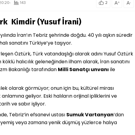
A
A
20:20
143
2
+
-
rk Kimdir (Yusuf İrani)
yılında İran’ın Tebriz şehrinde doğdu. 40 yılı aşkın süredir
halı sanatını Türkiye’ye taşıyor.
yerleşen Öztürk, Türk vatandaşlığı alarak adını Yusuf Öztürk
n köklü halıcılık geleneğinden ilham alarak, İran sanatını
rizm Bakanlığı tarafından
Milli Sanatçı unvanı
ile
slek olarak görmüyor; onun için bu, kültürel mirası
amına geliyor. Eski halıların orijinal ipliklerini ve
rih ve sabır işliyor.
de, Tebriz’in efsanevi ustası
Sumuk Vartanyan
’dan
ve yemiş veya zamana yenik düşmüş yüzlerce halıya