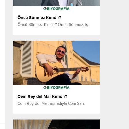
Öncü Sönmez Kimdir?
Öncü Sönmez Kimdir? Öncü Sönmez, iş
dünyasının dinamik, yenilikçi ve öngörülü
isimlerinden biri olarak Türkiye’de
girişimcilik ekosistemine yön veren iş
insanıdır. Yalnızca ticari başarılarıyla değil,
aynı zamanda vizyonu, liderlik anlayışı ve
geleceğe dair stratejik planlamalarıyla da
adından söz ettirmektedir. Hayatının İlk
Yılları İstanbul’da dünyaya gelen Öncü
Sönmez, genç yaşlarından itibaren...
Cem Rey del Mar Kimdir?
Cem Rey del Mar, asıl adıyla Cem Sarı,
Almanya’nın Stuttgart kentinde yaşayan
Türk asıllı bir gitarist ve flamenco müziği
yorumcusudur. Genç yaşlardan itibaren
müziğe ilgi duyan sanatçı, özellikle gitarla