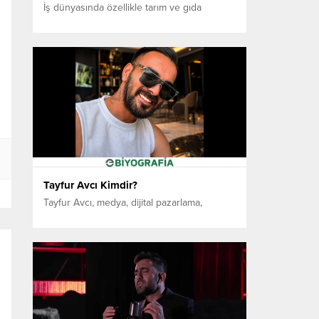
İş dünyasında özellikle tarım ve gıda
sektöründeki faaliyetleriyle tanınan Nazım
Torbaoğlu, 1969 yılında Aydın’ın Bozdoğan
ilçesinde doğmuştur. Aslen İzmirli olan
Torbaoğlu, eğitim hayatını İzmir’de
tamamlamış; ilköğretim, ortaokul ve lise
öğreniminin ardından Ege Üniversitesi Gıda
Mühendisliği Fakültesi’ne başlamış ancak
son sınıfta eğitimine ara vermiştir. İş
hayatına 1997 yılında kurduğu Hasat BNO...
Tayfur Avcı Kimdir?
Tayfur Avcı, medya, dijital pazarlama,
internet teknolojileri ve girişimcilik
alanlarında faaliyet gösteren Türk iş
insanıdır. Dijital sektöre genç yaşlarda adım
atan Avcı, reklamcılık ve medya
hizmetleriyle başladığı kariyerini zaman
içerisinde teknoloji odaklı projelerle
genişleterek farklı alanlarda faaliyet
gösteren girişimlere imza atmıştır.