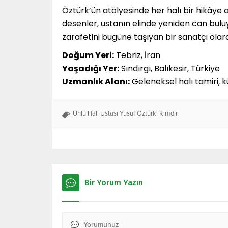
Öztürk’ün atölyesinde her halı bir hikâye 
desenler, ustanın elinde yeniden can buluy
zarafetini bugüne taşıyan bir sanatçı olar
Doğum Yeri:
Tebriz, İran
Yaşadığı Yer:
Sındırgı, Balıkesir, Türkiye
Uzmanlık Alanı:
Geleneksel halı tamiri, 
Ünlü Halı Ustası Yusuf Öztürk Kimdir
Bir Yorum Yazın