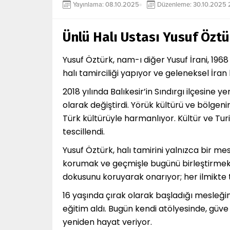
Yayınlama: 08.10.2025
Düzenleme: 30.10.2025 
Ünlü Halı Ustası Yusuf Öztü
Yusuf Öztürk, nam-ı diğer Yusuf İrani, 1968 
halı tamirciliği yapıyor ve geleneksel İran 
2018 yılında Balıkesir’in Sındırgı ilçesine 
olarak değiştirdi. Yörük kültürü ve bölgeni
Türk kültürüyle harmanlıyor. Kültür ve Tu
tescillendi.
Yusuf Öztürk, halı tamirini yalnızca bir me
korumak ve geçmişle bugünü birleştirmek anl
dokusunu koruyarak onarıyor; her ilmikte ta
16 yaşında çırak olarak başladığı mesleğin
eğitim aldı. Bugün kendi atölyesinde, gü
yeniden hayat veriyor.