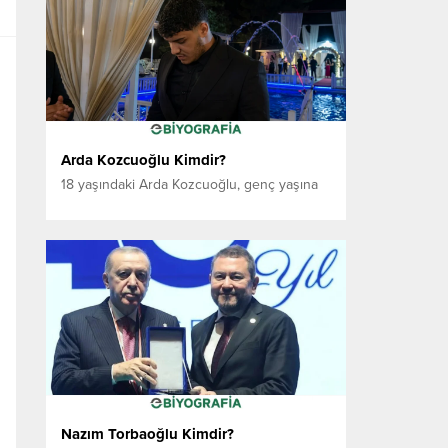
kurduğu bağ sayesinde kısa sürede kendi
müzikal kimliğini oluşturmaya başlamıştır.
Çocukluk döneminde gitarla tanışan Cem
Rey del Mar, müziği yalnızca bir...
Arda Kozcuoğlu Kimdir?
18 yaşındaki Arda Kozcuoğlu, genç yaşına
rağmen hem dijital dünyada hem de sosyal
çevresinde dikkat çeken isimlerden biri
olarak öne çıkıyor. Uzun yıllar İstanbul’da
yaşadıktan sonra Antalya’ya yerleşen
Kozcuoğlu, özellikle yazılım alanındaki
çalışmalarıyla adından söz ettiriyor. Teknoloji
ve yazılım dünyasına olan ilgisiyle bilinen
Arda Kozcuoğlu’nun, sanal alemde güçlü
bir çevreye...
Nazım Torbaoğlu Kimdir?