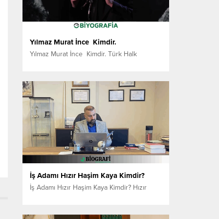
Profesyonel iş hayatına 2014 yılında
kurduğu reklam ajansıyla başlayan...
Yılmaz Murat İnce Kimdir.
Yılmaz Murat İnce Kimdir. Türk Halk
Müziği’nin duygulu sesi, Zazaca ezgilerin
güçlü yorumcusu Yılmaz Murat İnce, müzik
dünyasında kendine has tarzı ve içten
yorumuyla son yılların en dikkat çeken
isimlerinden biri. Elazığ’ın Palu ilçesine bağlı
Meman Köyü’nde 1986 yılında dünyaya
gelen İnce, Kasıman Zaza Aşireti’ne
mensup bir ailenin çocuğu olarak...
İş Adamı Hızır Haşim Kaya Kimdir?
İş Adamı Hızır Haşim Kaya Kimdir? Hızır
Haşim Kaya, 1 Temmuz 1980 tarihinde
dünyaya gelmiştir. Evli olan Kaya, üç çocuk
babasıdır. İlkokul ve ortaokul eğitimini