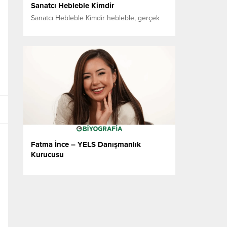
Sanatcı Hebleble Kimdir
Sanatcı Hebleble Kimdir hebleble, gerçek
kimliği kamuoyunca bilinmeyen, 20’li
yaşlarında genç bir Türk müzisyen ve söz
yazarıdır. Türk alternatif müzik sahnesine
adım attığı ilk günden bu yana, anonim
kimliği ve derin duygusal anlatımıyla
dikkatleri üzerine çekmiştir. Sanatçının
müziği, klasik pop anlayışının dışında;
varoluş sancısı, içsel çelişkiler ve gençliğin
sessiz isyanı...
Fatma İnce – YELS Danışmanlık
Kurucusu
Fatma İnce – YELS Danışmanlık Kurucusu
Fatma İnce, uluslararası eğitim alanında
Türkiye’nin önde gelen isimlerinden biridir.
Eğitim danışmanlığı sektöründe 10 yılı aşkın
deneyime sahip olan İnce, Türkiye merkezli
YELS Danışmanlık’ı kurarak öğrencilere