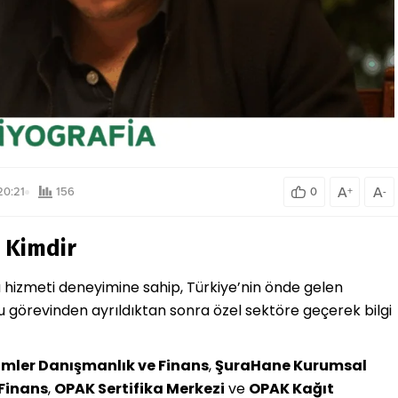
A
A
20:21
156
0
+
-
 Kimdir
hizmeti deneyimine sahip, Türkiye’nin önde gelen
u görevinden ayrıldıktan sonra özel sektöre geçerek bilgi
mler Danışmanlık ve Finans
,
ŞuraHane Kurumsal
Finans
,
OPAK Sertifika Merkezi
ve
OPAK Kağıt