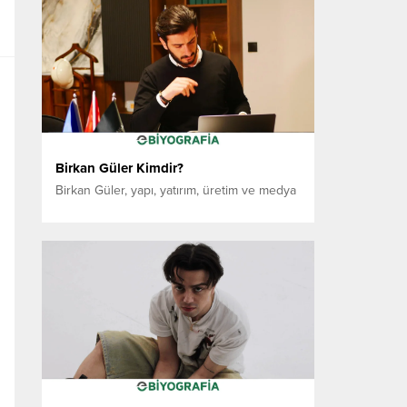
Muş’ta tamamladı. Lise öğrenimini ise
Mersin’de, İçel Anadolu Lisesi’nde gördü.
Üniversite hayatına farklı alanlarda devam
eden Kaya, çok yönlü bir eğitim geçmişine
sahiptir. Önce Fatih...
Birkan Güler Kimdir?
Birkan Güler, yapı, yatırım, üretim ve medya
alanlarında faaliyet gösteren Türk girişimci
ve iş insanıdır. Genç yaşlarda ticaret
hayatına adım atan Güler, yıllar içerisinde
edindiği sektör deneyimini kurumsal
markalara dönüştürerek farklı sektörlerde
faaliyet gösteren şirketlerin kuruluşuna
öncülük etmiştir. İş hayatındaki ilk önemli
adımlarından birini 2016 yılında kurduğu
Birler Yapı ile...